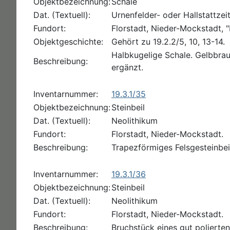
Objektbezeichnung:
Schale
Dat. (Textuell):
Urnenfelder- oder Hallstattzei
Fundort:
Florstadt, Nieder-Mockstadt, "
Objektgeschichte:
Gehört zu 19.2.2/5, 10, 13-14.
Halbkugelige Schale. Gelbbrau
Beschreibung:
ergänzt.
Inventarnummer:
19.3.1/35
Objektbezeichnung:
Steinbeil
Dat. (Textuell):
Neolithikum
Fundort:
Florstadt, Nieder-Mockstadt.
Beschreibung:
Trapezförmiges Felsgesteinbeil
Inventarnummer:
19.3.1/36
Objektbezeichnung:
Steinbeil
Dat. (Textuell):
Neolithikum
Fundort:
Florstadt, Nieder-Mockstadt.
Beschreibung:
Bruchstück eines gut polierte