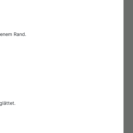
henem Rand.
lättet.