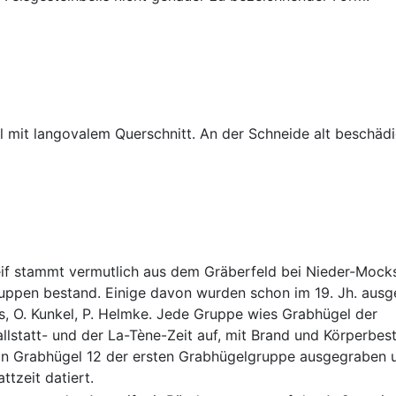
l mit langovalem Querschnitt. An der Schneide alt beschädi
eif stammt vermutlich aus dem Gräberfeld bei Nieder-Mocks
ruppen bestand. Einige davon wurden schon im 19. Jh. ausg
s, O. Kunkel, P. Helmke. Jede Gruppe wies Grabhügel der
llstatt- und der La-Tène-Zeit auf, mit Brand und Körperbest
 in Grabhügel 12 der ersten Grabhügelgruppe ausgegraben 
ttzeit datiert.