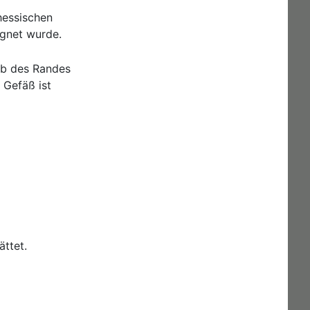
hessischen
gnet wurde.
alb des Randes
 Gefäß ist
ttet.