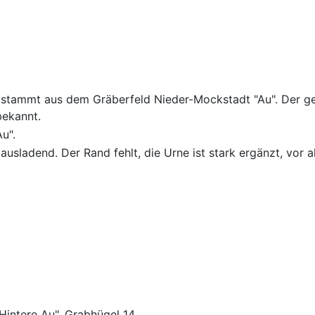
e stammt aus dem Gräberfeld Nieder-Mockstadt "Au". Der g
bekannt.
u".
ausladend. Der Rand fehlt, die Urne ist stark ergänzt, vor 
Hintere Au", Grabhügel 14.