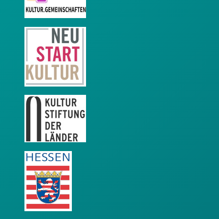
Neustart Kultur
KSL
LEADER