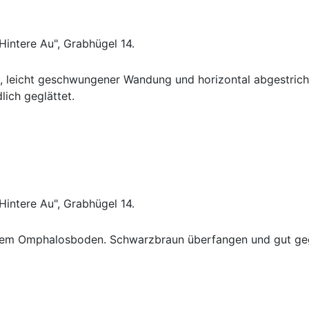
t
Hintere Au", Grabhügel 14.
e, leicht geschwungener Wandung und horizontal abgestric
lich geglättet.
t
Hintere Au", Grabhügel 14.
htem Omphalosboden. Schwarzbraun überfangen und gut geg