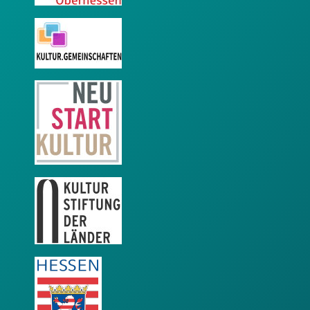
KulturGemeinschaften
Neustart Kultur
KSL
LEADER