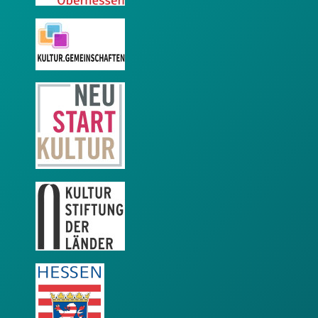
KulturGemeinschaften
Neustart Kultur
KSL
LEADER