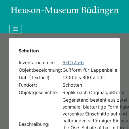
Schotten
Inventarnummer:
6.6.1/2a-b
Objektbezeichnung:
Gußform für Lappenbeile
Dat. (Textuell):
1300 bis 800 v. Chr.
Fundort:
Schotten
Objektgeschichte:
Replik nach Originalgußform
Gegenstand besteht aus zwei S
schmale, blattartige Form hab
versenkte Einschnitte auf und 
halbrunder, v-förmiger Einlass
Beschreibung:
die Öse. Schale a) hat mittig 